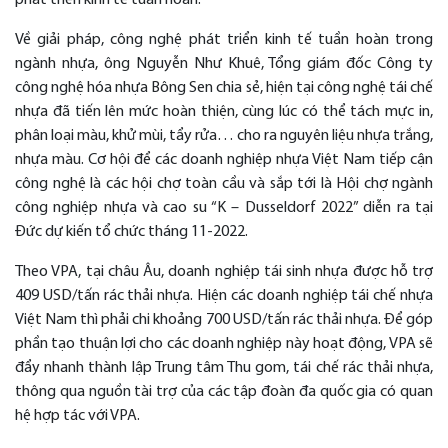
phát triển kinh tế tuần hoàn.
Về giải pháp, công nghệ phát triển kinh tế tuần hoàn trong
ngành nhựa, ông Nguyễn Như Khuê, Tổng giám đốc Công ty
công nghệ hóa nhựa Bông Sen chia sẻ, hiện tại công nghệ tái chế
nhựa đã tiến lên mức hoàn thiện, cùng lúc có thể tách mực in,
phân loại màu, khử mùi, tẩy rửa… cho ra nguyên liệu nhựa trắng,
nhựa màu. Cơ hội để các doanh nghiệp nhựa Việt Nam tiếp cận
công nghệ là các hội chợ toàn cầu và sắp tới là Hội chợ ngành
công nghiệp nhựa và cao su “K – Dusseldorf 2022” diễn ra tại
Đức dự kiến tổ chức tháng 11-2022.
Theo VPA, tại châu Âu, doanh nghiệp tái sinh nhựa được hỗ trợ
409 USD/tấn rác thải nhựa. Hiện các doanh nghiệp tái chế nhựa
Việt Nam thì phải chi khoảng 700 USD/tấn rác thải nhựa. Để góp
phần tạo thuận lợi cho các doanh nghiệp này hoạt động, VPA sẽ
đẩy nhanh thành lập Trung tâm Thu gom, tái chế rác thải nhựa,
thông qua nguồn tài trợ của các tập đoàn đa quốc gia có quan
hệ hợp tác với VPA.