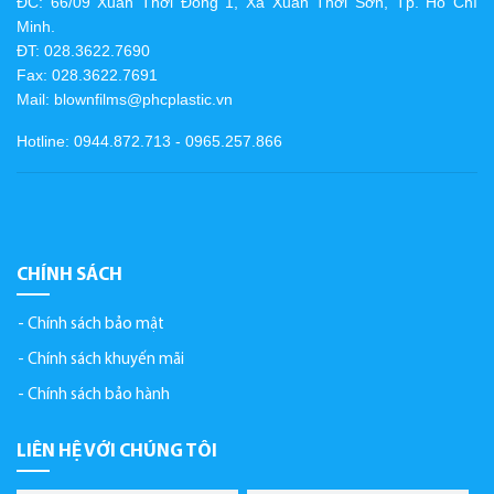
ĐC: 66/09 Xuân Thới Đông 1, Xã Xuân Thới Sơn, Tp. Hồ Chí
Minh.
ĐT: 028.3622.7690
Fax: 028.3622.7691
Mail: blownfilms@phcplastic.vn
Hotline: 0944.872.713 - 0965.257.866
CHÍNH SÁCH
Chính sách bảo mật
Chính sách khuyến mãi
Chính sách bảo hành
LIÊN HỆ VỚI CHÚNG TÔI