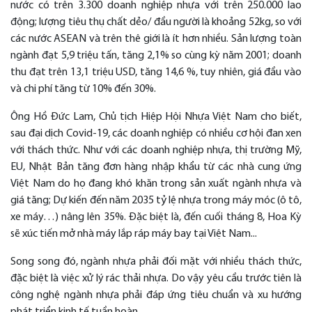
nước có trên 3.300 doanh nghiệp nhựa với trên 250.000 lao
động; lượng tiêu thụ chất dẻo/ đầu người là khoảng 52kg, so với
các nước ASEAN và trên thê giới là ít hơn nhiều. Sản lượng toàn
ngành đạt 5,9 triệu tấn, tăng 2,1% so cùng kỳ năm 2001; doanh
thu đạt trên 13,1 triệu USD, tăng 14,6 %, tuy nhiên, giá đầu vào
và chi phí tăng từ 10% đến 30%.
Ông Hồ Đức Lam, Chủ tịch Hiệp Hội Nhựa Việt Nam cho biết,
sau đại dịch Covid-19, các doanh nghiệp có nhiều cơ hội đan xen
với thách thức. Như với các doanh nghiệp nhựa, thị trường Mỹ,
EU, Nhật Bản tăng đơn hàng nhập khẩu từ các nhà cung ứng
Việt Nam do họ đang khó khăn trong sản xuất ngành nhựa và
giá tăng; Dự kiến đến năm 2035 tỷ lệ nhựa trong máy móc (ô tô,
xe máy…) nâng lên 35%. Đặc biệt là, đến cuối tháng 8, Hoa Kỳ
sẽ xúc tiến mở nhà máy lắp ráp máy bay tại Việt Nam...
Song song đó, ngành nhựa phải đối mặt với nhiều thách thức,
đặc biệt là việc xử lý rác thải nhựa. Do vậy yêu cầu trước tiên là
công nghệ ngành nhựa phải đáp ứng tiêu chuẩn và xu hướng